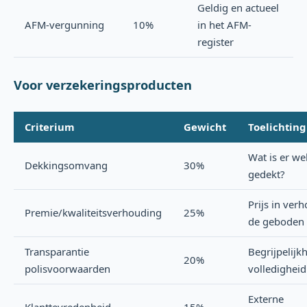
Geldig en actueel
AFM-vergunning
10%
in het AFM-
register
Voor verzekeringsproducten
Criterium
Gewicht
Toelichting
Wat is er we
Dekkingsomvang
30%
gedekt?
Prijs in ver
Premie/kwaliteitsverhouding
25%
de geboden
Transparantie
Begrijpelijk
20%
polisvoorwaarden
volledigheid
Externe
Klanttevredenheid
15%