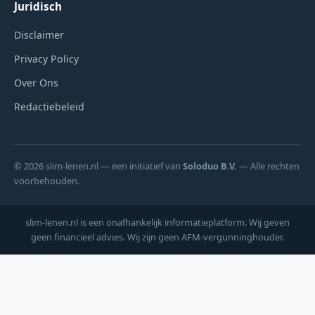
Juridisch
Disclaimer
Privacy Policy
Over Ons
Redactiebeleid
© 2026 slim-lenen.nl — een initiatief van
Soloduo B.V.
— Alle rechten
voorbehouden.
slim-lenen.nl is een onafhankelijk informatieplatform. Wij geven
geen financieel advies. Wij zijn geen AFM-vergunninghouder.