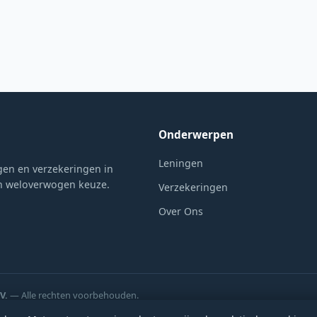
Onderwerpen
Leningen
gen en verzekeringen in
en weloverwogen keuze.
Verzekeringen
Over Ons
V.
— Alle rechten voorbehouden.