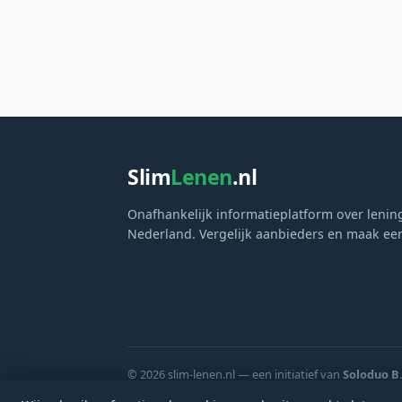
Slim
Lenen
.nl
Onafhankelijk informatieplatform over lenin
Nederland. Vergelijk aanbieders en maak e
© 2026 slim-lenen.nl — een initiatief van
Soloduo B.