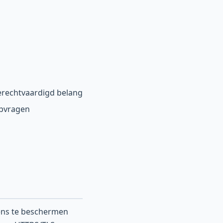
erechtvaardigd belang
opvragen
ens te beschermen