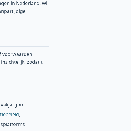
ngen in Nederland. Wij
onpartijdige
 of voorwaarden
zichtelijk, zodat u
r vakjargon
tiebeleid
)
gsplatforms